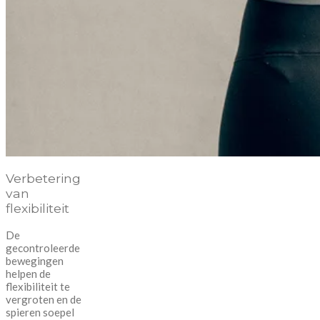
Verbetering
van
flexibiliteit
De
gecontroleerde
bewegingen
helpen de
flexibiliteit te
vergroten en de
spieren soepel